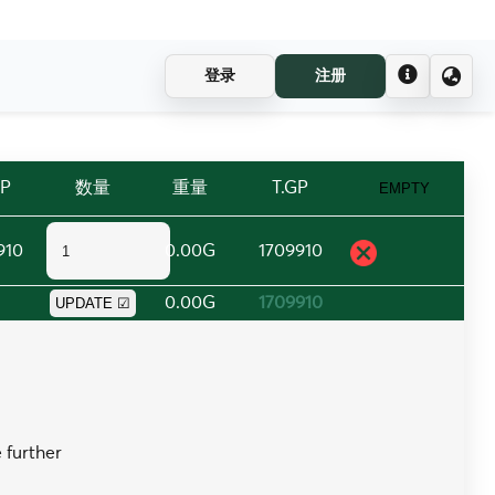
登录
注册
GP
数量
重量
T.GP
910
0.00G
1709910
0.00G
1709910
 further