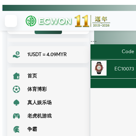
.
明亮
自动
黑暗
---
Code
1USDT = 4.09MYR
EC10073
首页
体育博彩
真人娱乐场
老虎机游戏
争霸