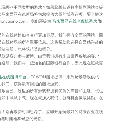
上玩哪些不同类型的游戏？如果您想知道数字博彩网站会提
么马来西亚在线赌场将为您提供大量的博彩选项。要了解这
ncasino.com。我们还提供
马来西亚在线老虎机游戏
和
。
亚的在线赌博如今变得更加容易。我们拥有全面的网站，因
亚在线赌场的所有重要信息。这将帮助您选择自己感兴趣的
网站注册，您将获得奖励积分。
以鼓励客户参与赌博。由于我们拥有来自世界各地的客户，
持透明。我们与一些知名的国际银行合作，因此现在汇款更
佳在线赌博平台
。ECWON赌场提供一系列赌场游戏供您
入我们，获得最有回报的赌场游戏。
娱乐自己。这里的所有游戏都拥有优质的声音和主题。您也
游戏中试试手气。现在就加入我们，就有机会赢取奖励。在
吗！别再浪费时间思考了。立即开始玩最好的马来西亚在线
场随时随地恭候您的光临。