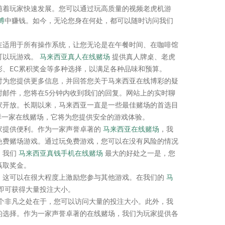
随着玩家快速发展。您可以通过玩高质量的视频老虎机游
博
中赚钱。如今，无论您身在何处，都可以随时访问我们
在适用于所有操作系统，让您无论是在午餐时间、在咖啡馆
可以玩游戏。
马来西亚真人在线赌场
提供真人牌桌、老虎
彩、EC累积奖金等多种选择，以满足各种品味和预算。
时为您提供更多信息，并回答您关于马来西亚在线博彩的疑
封邮件，您将在5分钟内收到我们的回复。网站上的实时聊
家开放。长期以来，马来西亚一直是一些最佳赌场的首选目
样一家在线赌场，它将为您提供安全的游戏体验。
家提供便利。作为一家声誉卓著的
马来西亚在线赌场
，我
免费赌场游戏。通过玩免费游戏，您可以在没有风险的情况
。我们
马来西亚真钱手机在线赌场
最大的好处之一是，您
赢取奖金。
，这可以在很大程度上激励您参与其他游戏。在我们的
马
即可获得大量投注大小。
个非凡之处在于，您可以访问大量的投注大小。此外，我
的选择。作为一家声誉卓著的在线赌场，我们为玩家提供各