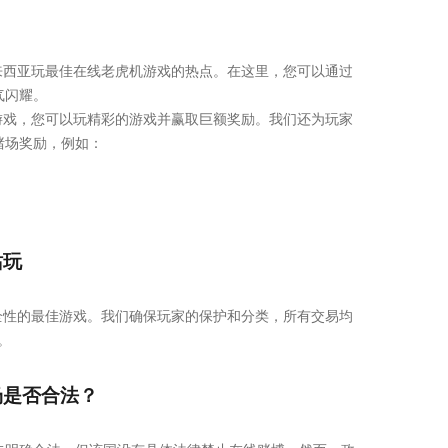
马来西亚玩最佳在线老虎机游戏的热点。在这里，您可以通过
气闪耀。
场游戏，您可以玩精彩的游戏并赢取巨额奖励。我们还为玩家
赌场奖励，例如：
站玩
安全性的最佳游戏。我们确保玩家的保护和分类，所有交易均
。
场是否合法？