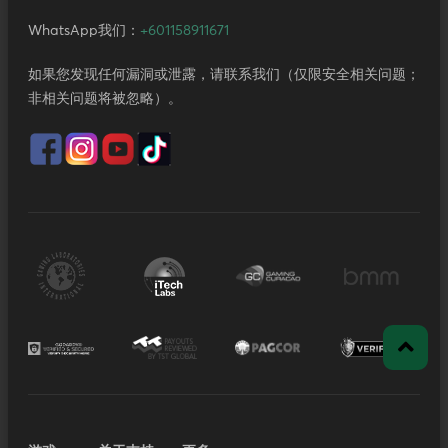
WhatsApp我们：
+601158911671
如果您发现任何漏洞或泄露，请联系我们（仅限安全相关问题；
非相关问题将被忽略）。