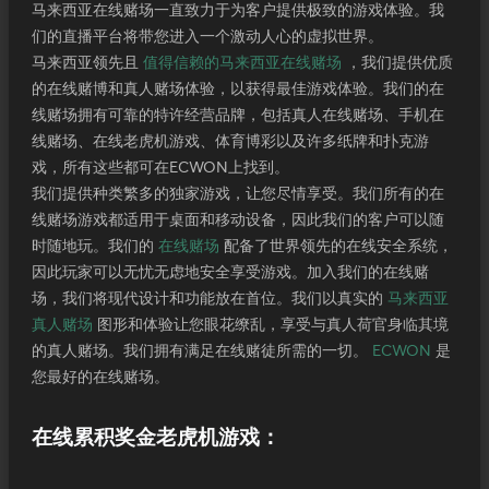
马来西亚在线赌场一直致力于为客户提供极致的游戏体验。我
们的直播平台将带您进入一个激动人心的虚拟世界。
马来西亚领先且
值得信赖的马来西亚在线赌场
，我们提供优质
的在线赌博和真人赌场体验，以获得最佳游戏体验。我们的在
线赌场拥有可靠的特许经营品牌，包括真人在线赌场、手机在
线赌场、在线老虎机游戏、体育博彩以及许多纸牌和扑克游
戏，所有这些都可在ECWON上找到。
我们提供种类繁多的独家游戏，让您尽情享受。我们所有的在
线赌场游戏都适用于桌面和移动设备，因此我们的客户可以随
时随地玩。我们的
在线赌场
配备了世界领先的在线安全系统，
因此玩家可以无忧无虑地安全享受游戏。加入我们的在线赌
场，我们将现代设计和功能放在首位。我们以真实的
马来西亚
真人赌场
图形和体验让您眼花缭乱，享受与真人荷官身临其境
的真人赌场。我们拥有满足在线赌徒所需的一切。
ECWON
是
您最好的在线赌场。
在线累积奖金老虎机游戏：