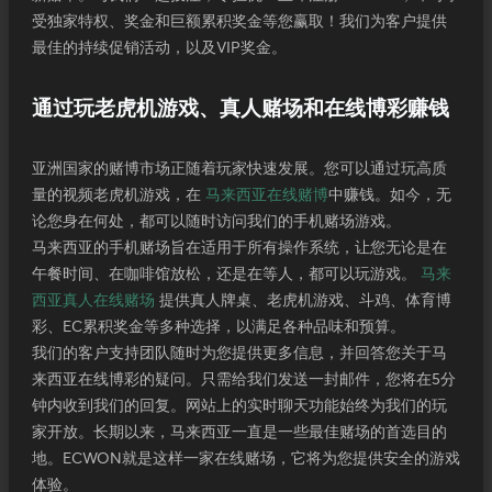
受独家特权、奖金和巨额累积奖金等您赢取！我们为客户提供
最佳的持续促销活动，以及VIP奖金。
通过玩老虎机游戏、真人赌场和在线博彩赚钱
亚洲国家的赌博市场正随着玩家快速发展。您可以通过玩高质
量的视频老虎机游戏，在
马来西亚在线赌博
中赚钱。如今，无
论您身在何处，都可以随时访问我们的手机赌场游戏。
马来西亚的手机赌场旨在适用于所有操作系统，让您无论是在
午餐时间、在咖啡馆放松，还是在等人，都可以玩游戏。
马来
西亚真人在线赌场
提供真人牌桌、老虎机游戏、斗鸡、体育博
彩、EC累积奖金等多种选择，以满足各种品味和预算。
我们的客户支持团队随时为您提供更多信息，并回答您关于马
来西亚在线博彩的疑问。只需给我们发送一封邮件，您将在5分
钟内收到我们的回复。网站上的实时聊天功能始终为我们的玩
家开放。长期以来，马来西亚一直是一些最佳赌场的首选目的
地。ECWON就是这样一家在线赌场，它将为您提供安全的游戏
体验。