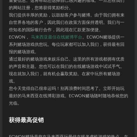
重要信息。这将帮助您选择自己感兴趣的领域。一旦您在我们
的网站注册，您将获得奖励积分。
我们提供丰厚的奖励，以鼓励客户参与赌博。由于我们拥有来
自世界各地的客户，因此我们在政策方面保持透明。我们与一
些知名的国际银行合作，因此现在汇款更加便捷。
ECWON，
马来西亚最佳在线赌博平台
。ECWON赌场提供一
系列赌场游戏供您玩。每位玩家都可以加入我们，获得最有回
报的赌场游戏。
通过最好的赌场游戏来娱乐自己。这里的所有游戏都拥有优质
的声音和主题。您也可以在我们的在线赌场游戏中试试手气。
现在就加入我们，就有机会赢取奖励。在家中玩所有赌场游
戏。
您今天觉得自己很幸运吗！别再浪费时间思考了。立即开始玩
最好的马来西亚在线博彩游戏。ECWON赌场随时随地恭候您的
光临。
获得最高促销