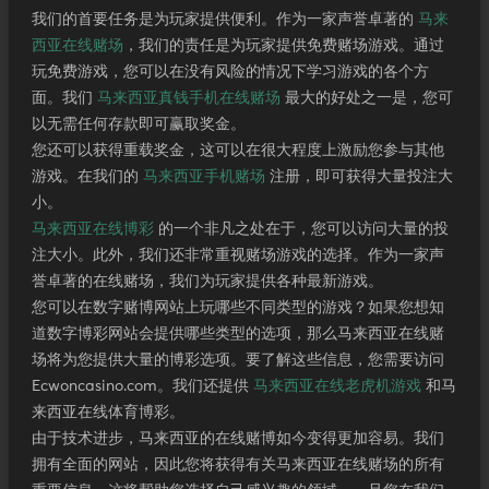
我们的首要任务是为玩家提供便利。作为一家声誉卓著的
马来
西亚在线赌场
，我们的责任是为玩家提供免费赌场游戏。通过
玩免费游戏，您可以在没有风险的情况下学习游戏的各个方
面。我们
马来西亚真钱手机在线赌场
最大的好处之一是，您可
以无需任何存款即可赢取奖金。
您还可以获得重载奖金，这可以在很大程度上激励您参与其他
游戏。在我们的
马来西亚手机赌场
注册，即可获得大量投注大
小。
马来西亚在线博彩
的一个非凡之处在于，您可以访问大量的投
注大小。此外，我们还非常重视赌场游戏的选择。作为一家声
誉卓著的在线赌场，我们为玩家提供各种最新游戏。
您可以在数字赌博网站上玩哪些不同类型的游戏？如果您想知
道数字博彩网站会提供哪些类型的选项，那么马来西亚在线赌
场将为您提供大量的博彩选项。要了解这些信息，您需要访问
Ecwoncasino.com。我们还提供
马来西亚在线老虎机游戏
和马
来西亚在线体育博彩。
由于技术进步，马来西亚的在线赌博如今变得更加容易。我们
拥有全面的网站，因此您将获得有关马来西亚在线赌场的所有