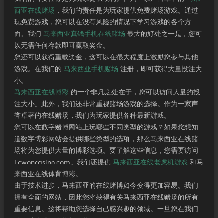
西亚在线赌场
，我们的责任是为玩家提供免费赌场游戏。通过
玩免费游戏，您可以在没有风险的情况下学习游戏的各个方
面。我们
马来西亚真钱手机在线赌场
最大的好处之一是，您可
以无需任何存款即可赢取奖金。
您还可以获得重载奖金，这可以在很大程度上激励您参与其他
游戏。在我们的
马来西亚手机赌场
注册，即可获得大量投注大
小。
马来西亚在线博彩
的一个非凡之处在于，您可以访问大量的投
注大小。此外，我们还非常重视赌场游戏的选择。作为一家声
誉卓著的在线赌场，我们为玩家提供各种最新游戏。
您可以在数字赌博网站上玩哪些不同类型的游戏？如果您想知
道数字博彩网站会提供哪些类型的选项，那么马来西亚在线赌
场将为您提供大量的博彩选项。要了解这些信息，您需要访问
Ecwoncasino.com。我们还提供
马来西亚在线老虎机游戏
和马
来西亚在线体育博彩。
由于技术进步，马来西亚的在线赌博如今变得更加容易。我们
拥有全面的网站，因此您将获得有关马来西亚在线赌场的所有
重要信息。这将帮助您选择自己感兴趣的领域。一旦您在我们