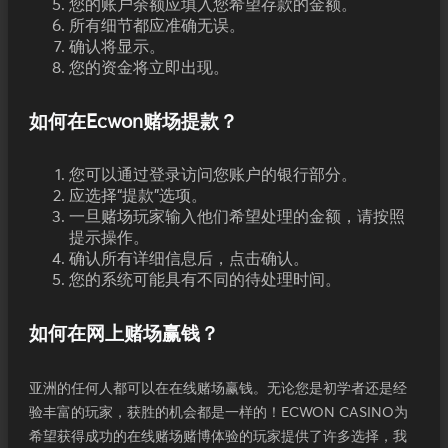
您的账户余额应填入您希望存款的金额。
所有细节都应准确无误。
确认将显示。
您的资金将立即出现。
如何在Ecwon赌场提款？
您可以通过登录访问您账户的银行部分。
应选择“提款”选项。
一旦赌场玩家输入他们希望处理的金额，请按照
提示操作。
确认所有详细信息后，点击确认。
您的系统可能具有不同的待处理时间。
如何在网上赌场赢钱？
亚洲的任何人都可以在在线赌场赢钱。无论您是初学者还是经
验丰富的玩家，获胜的机会都是一样的！ECWON CASINO为
希望获得成功的在线赌场赌博体验的玩家提供了许多选择，我