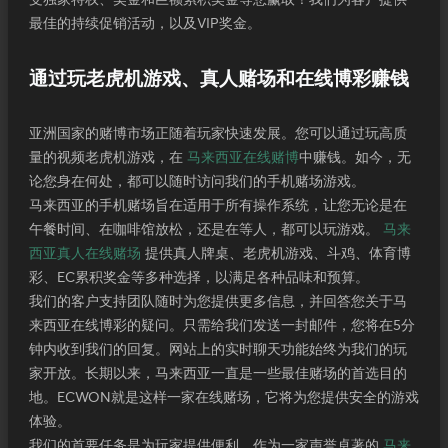
受独家特权、奖金和巨额累积奖金等您赢取！我们为客户提供
最佳的持续促销活动，以及VIP奖金。
通过玩老虎机游戏、真人赌场和在线博彩赚钱
亚洲国家的赌博市场正随着玩家快速发展。您可以通过玩高质
量的视频老虎机游戏，在
马来西亚在线赌博
中赚钱。如今，无
论您身在何处，都可以随时访问我们的手机赌场游戏。
马来西亚的手机赌场旨在适用于所有操作系统，让您无论是在
午餐时间、在咖啡馆放松，还是在等人，都可以玩游戏。
马来
西亚真人在线赌场
提供真人牌桌、老虎机游戏、斗鸡、体育博
彩、EC累积奖金等多种选择，以满足各种品味和预算。
我们的客户支持团队随时为您提供更多信息，并回答您关于马
来西亚在线博彩的疑问。只需给我们发送一封邮件，您将在5分
钟内收到我们的回复。网站上的实时聊天功能始终为我们的玩
家开放。长期以来，马来西亚一直是一些最佳赌场的首选目的
地。ECWON就是这样一家在线赌场，它将为您提供安全的游戏
体验。
我们的首要任务是为玩家提供便利。作为一家声誉卓著的
马来