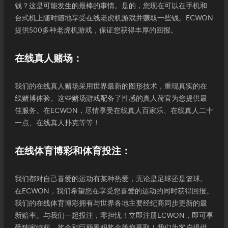
钱？这是可能发生的最棒的事情。是的，您现在可以在手机和
台式机上随时随地享受在线老虎机游戏并赚取一些钱。ECWON
提供500多种老虎机游戏，保证您获得丰厚的回报。
在线真人赌场：
我们的在线真人赌场采用世界最新的图形技术，重现真实的在
线赌博体验。这些赌场游戏配备了性感的真人荷官为您提供最
佳服务。在ECWON，尽情享受在线真人百家乐、在线真人二十
一点、在线真人扑克等等！
在线体育博彩和体育投注：
我们都对自己喜爱的运动有某种热爱，无论是足球还是篮球。
在ECWON，我们希望您在享受您喜爱的运动的同时获得回报。
我们的在线体育博彩拥有与世界各地主要经纪商同步更新的最
新赔率。与我们一起投注，零担忧！立即注册ECWON，即可享