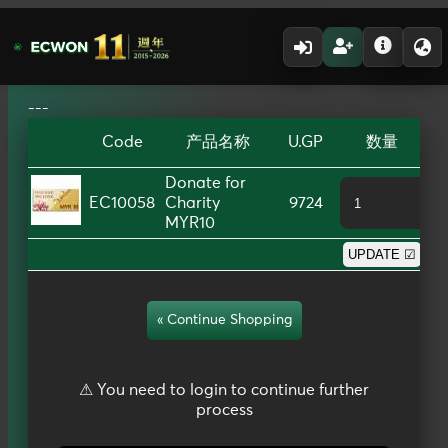
---
Code
产品名称
U.GP
数量
Donate for
EC10058
Charity
9724
0
MYR10
0
« Continue Shopping
⚠ You need to login to continue further
process