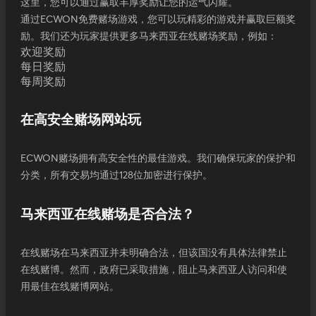
这里，您可以通过赢取丰厚奖励让您的运气闪耀。
通过ECWON免费赌场游戏，您可以玩精彩的游戏并赢取巨额奖
励。我们还为玩家提供更多马来西亚在线赌场奖励，例如：
欢迎奖励
每日奖励
每周奖励
在高安全赌场网站玩
ECWON赌场拥有高安全性的最佳游戏。我们确保玩家的保护和
分类，所有交易均通过128位加密进行保护。
马来西亚在线赌场是否合法？
在线赌场在马来西亚并未明确合法，但该国没有具体法律禁止
在线赌博。然而，政府已采取措施，阻止马来西亚人访问和使
用最佳在线赌博网站。