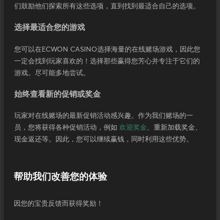
们鼓励他们探索所有这些选项，直到找到最适合自己的选项。
选择最适合您的游戏
您可以在ECWON CASINO选择海量的在线赌场游戏，因此您
一定会找到玩家喜欢的！选择那些赢得您芳心并专注于它们的
游戏。尽可能多地尝试。
始终查看新的促销或奖金
玩家对在线赌场的最新促销活动感兴趣。作为我们赌场的一
员，您将获得各种促销活动，例如
欢迎奖金
、重新加载奖金、
现金返还等。因此，您可以继续赢钱，同时利用这些优势。
帮助我们改善您的体验
因您的宝贵反馈而获得奖励！