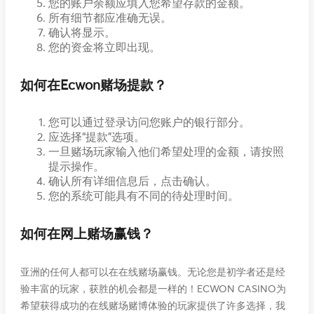
您的账户余额应填入您希望存款的金额。
所有细节都应准确无误。
确认将显示。
您的资金将立即出现。
如何在Ecwon赌场提款？
您可以通过登录访问您账户的银行部分。
应选择“提款”选项。
一旦赌场玩家输入他们希望处理的金额，请按照
提示操作。
确认所有详细信息后，点击确认。
您的系统可能具有不同的待处理时间。
如何在网上赌场赢钱？
亚洲的任何人都可以在在线赌场赢钱。无论您是初学者还是经
验丰富的玩家，获胜的机会都是一样的！ECWON CASINO为
希望获得成功的在线赌场赌博体验的玩家提供了许多选择，我