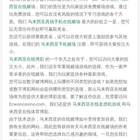
西亚在线赌场
，我们的责任是为玩家提供免费赌场游戏。通过
玩免费游戏，您可以在没有风险的情况下学习游戏的各个方
面。我们
马来西亚真钱手机在线赌场
最大的好处之一是，您可
以无需任何存款即可赢取奖金。
您还可以获得重载奖金，这可以在很大程度上激励您参与其他
游戏。在我们的
马来西亚手机赌场
注册，即可获得大量投注大
小。
马来西亚在线博彩
的一个非凡之处在于，您可以访问大量的投
注大小。此外，我们还非常重视赌场游戏的选择。作为一家声
誉卓著的在线赌场，我们为玩家提供各种最新游戏。
您可以在数字赌博网站上玩哪些不同类型的游戏？如果您想知
道数字博彩网站会提供哪些类型的选项，那么马来西亚在线赌
场将为您提供大量的博彩选项。要了解这些信息，您需要访问
Ecwoncasino.com。我们还提供
马来西亚在线老虎机游戏
和马
来西亚在线体育博彩。
由于技术进步，马来西亚的在线赌博如今变得更加容易。我们
拥有全面的网站，因此您将获得有关马来西亚在线赌场的所有
重要信息。这将帮助您选择自己感兴趣的领域。一旦您在我们