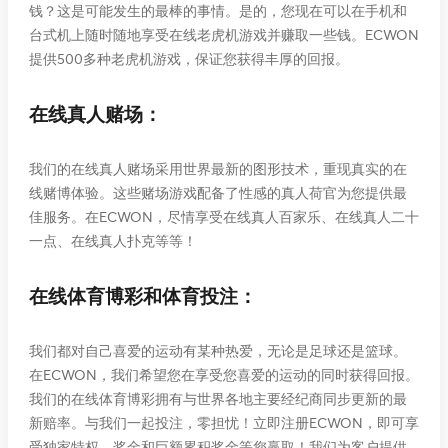
钱？这是可能发生的最棒的事情。是的，您现在可以在手机和
台式机上随时随地享受在线老虎机游戏并赚取一些钱。ECWON
提供500多种老虎机游戏，保证您获得丰厚的回报。
在线真人赌场：
我们的在线真人赌场采用世界最新的图形技术，重现真实的在
线赌博体验。这些赌场游戏配备了性感的真人荷官为您提供最
佳服务。在ECWON，尽情享受在线真人百家乐、在线真人二十
一点、在线真人扑克等等！
在线体育博彩和体育投注：
我们都对自己喜爱的运动有某种热爱，无论是足球还是篮球。
在ECWON，我们希望您在享受您喜爱的运动的同时获得回报。
我们的在线体育博彩拥有与世界各地主要经纪商同步更新的最
新赔率。与我们一起投注，零担忧！立即注册ECWON，即可享