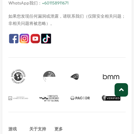
WhatsApp我们：
+601158911671
如果您发现任何漏洞或泄露，请联系我们（仅限安全相关问题；
非相关问题将被忽略）。
游戏
关于
支持
更多