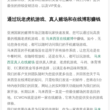
受独家特权、奖金和巨额累积奖金等您赢取！我们为客户提供
最佳的持续促销活动，以及VIP奖金。
通过玩老虎机游戏、真人赌场和在线博彩赚钱
亚洲国家的赌博市场正随着玩家快速发展。您可以通过玩高质
量的视频老虎机游戏，在
马来西亚在线赌博
中赚钱。如今，无
论您身在何处，都可以随时访问我们的手机赌场游戏。
马来西亚的手机赌场旨在适用于所有操作系统，让您无论是在
午餐时间、在咖啡馆放松，还是在等人，都可以玩游戏。
马来
西亚真人在线赌场
提供真人牌桌、老虎机游戏、斗鸡、体育博
彩、EC累积奖金等多种选择，以满足各种品味和预算。
我们的客户支持团队随时为您提供更多信息，并回答您关于马
来西亚在线博彩的疑问。只需给我们发送一封邮件，您将在5分
钟内收到我们的回复。网站上的实时聊天功能始终为我们的玩
家开放。长期以来，马来西亚一直是一些最佳赌场的首选目的
地。ECWON就是这样一家在线赌场，它将为您提供安全的游戏
体验。
我们的首要任务是为玩家提供便利。作为一家声誉卓著的
马来