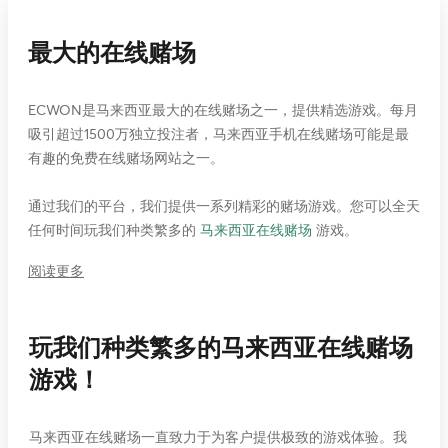
最大的在线赌场
ECWON是马来西亚最大的在线赌场之一，提供精选游戏。每月
吸引超过1500万独立投注者，马来西亚手机在线赌场可能是最
有趣的免费在线赌场网站之一。
通过我们的平台，我们提供一系列精彩的赌场游戏。您可以全天
任何时间玩我们种类繁多的
马来西亚在线赌场
游戏。
阅读更多
玩我们种类繁多的马来西亚在线赌场
游戏！
马来西亚在线赌场一直致力于为客户提供极致的游戏体验。我