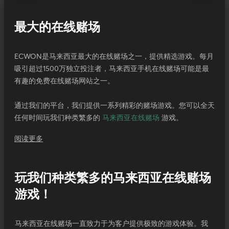
最大的在线赌场
ECWON是马来西亚最大的在线赌场之一，提供精选游戏。每月
吸引超过1500万独立投注者，马来西亚手机在线赌场可能是最
有趣的免费在线赌场网站之一。
通过我们的平台，我们提供一系列精彩的赌场游戏。您可以全天
任何时间玩我们种类繁多的
马来西亚在线赌场
游戏。
阅读更多
玩我们种类繁多的马来西亚在线赌场
游戏！
马来西亚在线赌场一直致力于为客户提供极致的游戏体验。我