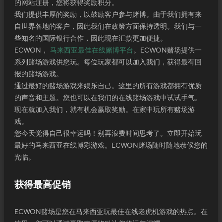
的网站注册，您将获得奖励积分。
我们提供丰厚的奖励，以鼓励客户参与赌博。由于我们拥有来
自世界各地的客户，因此我们在政策方面保持透明。我们与一
些知名的国际银行合作，因此现在汇款更加便捷。
ECWON，
马来西亚最佳在线赌博平台
。ECWON赌场提供一
系列赌场游戏供您玩。每位玩家都可以加入我们，获得最有回
报的赌场游戏。
通过最好的赌场游戏来娱乐自己。这里的所有游戏都拥有优质
的声音和主题。您也可以在我们的在线赌场游戏中试试手气。
现在就加入我们，就有机会赢取奖励。在家中玩所有赌场游
戏。
您今天觉得自己很幸运吗！别再浪费时间思考了。立即开始玩
最好的马来西亚在线博彩游戏。ECWON赌场随时随地恭候您的
光临。
获得最高促销
ECWON赌场是您在马来西亚玩最佳在线老虎机游戏的热点。在