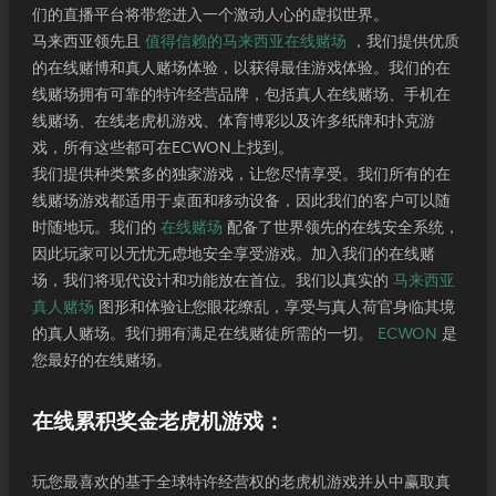
们的直播平台将带您进入一个激动人心的虚拟世界。
马来西亚领先且
值得信赖的马来西亚在线赌场
，我们提供优质
的在线赌博和真人赌场体验，以获得最佳游戏体验。我们的在
线赌场拥有可靠的特许经营品牌，包括真人在线赌场、手机在
线赌场、在线老虎机游戏、体育博彩以及许多纸牌和扑克游
戏，所有这些都可在ECWON上找到。
我们提供种类繁多的独家游戏，让您尽情享受。我们所有的在
线赌场游戏都适用于桌面和移动设备，因此我们的客户可以随
时随地玩。我们的
在线赌场
配备了世界领先的在线安全系统，
因此玩家可以无忧无虑地安全享受游戏。加入我们的在线赌
场，我们将现代设计和功能放在首位。我们以真实的
马来西亚
真人赌场
图形和体验让您眼花缭乱，享受与真人荷官身临其境
的真人赌场。我们拥有满足在线赌徒所需的一切。
ECWON
是
您最好的在线赌场。
在线累积奖金老虎机游戏：
玩您最喜欢的基于全球特许经营权的老虎机游戏并从中赢取真