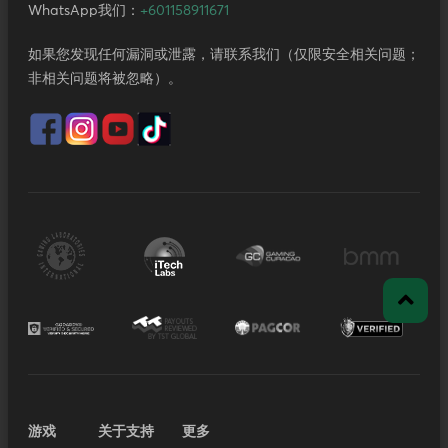
WhatsApp我们：
+601158911671
如果您发现任何漏洞或泄露，请联系我们（仅限安全相关问题；
非相关问题将被忽略）。
游戏
关于
支持
更多