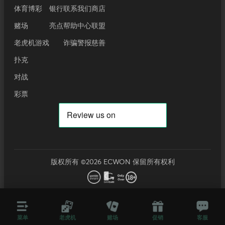
体育博彩
银行
联系我们
商店
赌场
亮点
帮助中心
联盟
老虎机游戏
诈骗警报
慈善
扑克
对战
彩票
版权所有 ©2026 ECWON 保留所有权利
菜单
老虎机
赌场
促销
客服