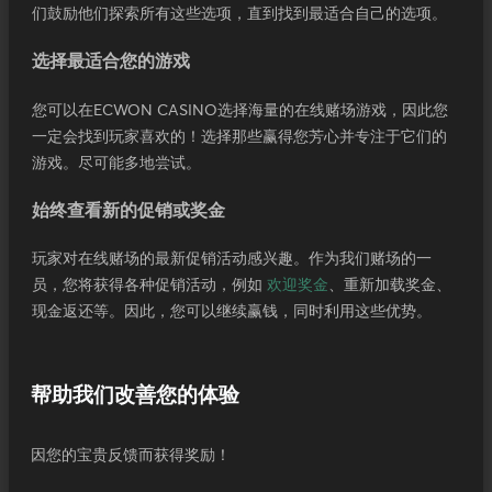
们鼓励他们探索所有这些选项，直到找到最适合自己的选项。
选择最适合您的游戏
您可以在ECWON CASINO选择海量的在线赌场游戏，因此您
一定会找到玩家喜欢的！选择那些赢得您芳心并专注于它们的
游戏。尽可能多地尝试。
始终查看新的促销或奖金
玩家对在线赌场的最新促销活动感兴趣。作为我们赌场的一
员，您将获得各种促销活动，例如
欢迎奖金
、重新加载奖金、
现金返还等。因此，您可以继续赢钱，同时利用这些优势。
帮助我们改善您的体验
因您的宝贵反馈而获得奖励！