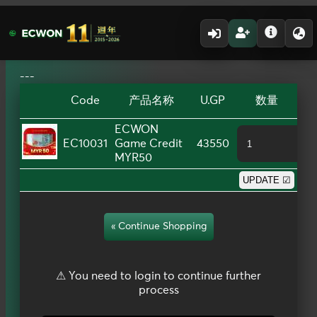
---
Code
产品名称
U.GP
数量
ECWON
EC10031
Game Credit
43550
0
MYR50
0
« Continue Shopping
⚠ You need to login to continue further
process