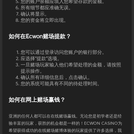
您的账户余额应填入您希望存款的金额。
所有细节都应准确无误。
确认将显示。
您的资金将立即出现。
如何在Ecwon赌场提款？
您可以通过登录访问您账户的银行部分。
应选择“提款”选项。
一旦赌场玩家输入他们希望处理的金额，请按照
提示操作。
确认所有详细信息后，点击确认。
您的系统可能具有不同的待处理时间。
如何在网上赌场赢钱？
亚洲的任何人都可以在在线赌场赢钱。无论您是初学者还是经
验丰富的玩家，获胜的机会都是一样的！ECWON CASINO为
希望获得成功的在线赌场赌博体验的玩家提供了许多选择，我