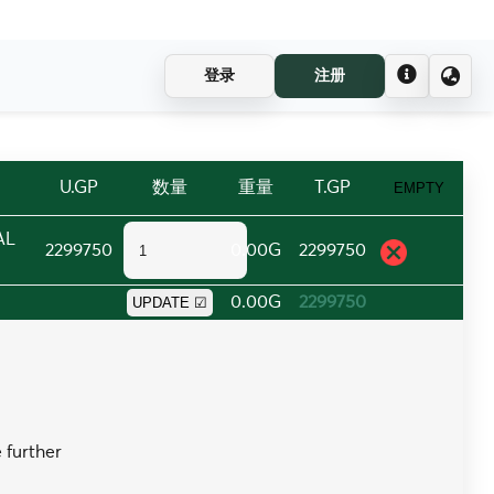
登录
注册
U.GP
数量
重量
T.GP
AL
2299750
0.00G
2299750
0.00G
2299750
 further