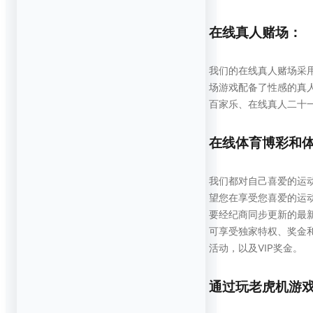
在线真人赌场：
我们的在线真人赌场采
场游戏配备了性感的真
百家乐、在线真人二十
在线体育博彩和
我们都对自己喜爱的运
望您在享受您喜爱的运
要经纪商同步更新的最
可享受独家特权、奖金
活动，以及VIP奖金。
通过玩老虎机游