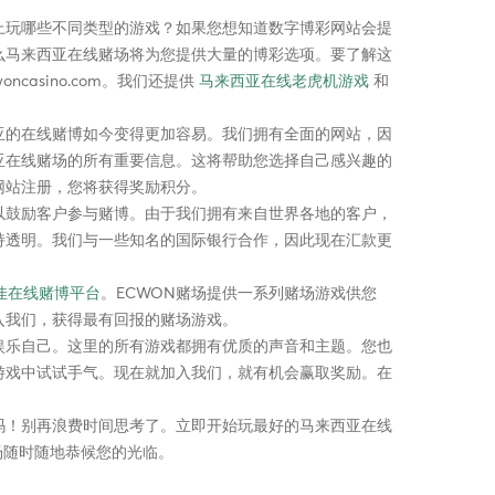
上玩哪些不同类型的游戏？如果您想知道数字博彩网站会提
么马来西亚在线赌场将为您提供大量的博彩选项。要了解这
ncasino.com。我们还提供
马来西亚在线老虎机游戏
和
。
亚的在线赌博如今变得更加容易。我们拥有全面的网站，因
亚在线赌场的所有重要信息。这将帮助您选择自己感兴趣的
网站注册，您将获得奖励积分。
以鼓励客户参与赌博。由于我们拥有来自世界各地的客户，
持透明。我们与一些知名的国际银行合作，因此现在汇款更
佳在线赌博平台
。ECWON赌场提供一系列赌场游戏供您
入我们，获得最有回报的赌场游戏。
娱乐自己。这里的所有游戏都拥有优质的声音和主题。您也
游戏中试试手气。现在就加入我们，就有机会赢取奖励。在
吗！别再浪费时间思考了。立即开始玩最好的马来西亚在线
场随时随地恭候您的光临。