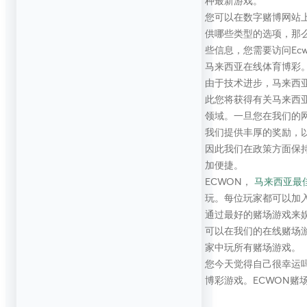
种最新游戏。
您可以在数字赌博网站
供哪些类型的选项，那
些信息，您需要访问Ecwo
马来西亚在线体育博彩
由于技术进步，马来西
此您将获得有关马来西
领域。一旦您在我们的
我们提供丰厚的奖励，
因此我们在政策方面保
加便捷。
ECWON，
马来西亚最
玩。每位玩家都可以加
通过最好的赌场游戏来
可以在我们的在线赌场
家中玩所有赌场游戏。
您今天觉得自己很幸运
博彩游戏。ECWON赌