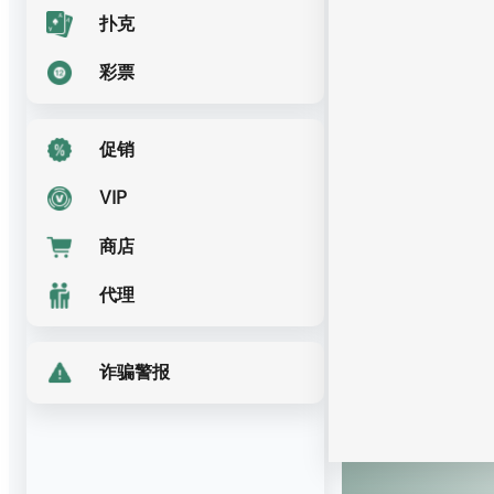
扑克
彩票
促销
VIP
商店
代理
诈骗警报