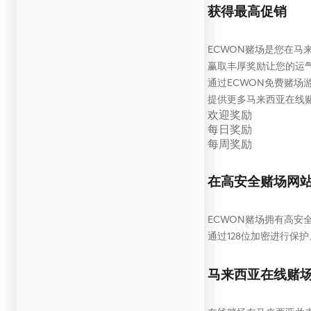
获得最高促销
ECWON赌场是您在
赢取丰厚奖励让您的运
通过ECWON免费赌
提供更多马来西亚在线
欢迎奖励
每日奖励
每周奖励
在高安全赌场网
ECWON赌场拥有高
通过128位加密进行保护
马来西亚在线赌