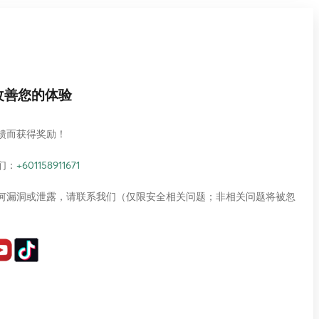
改善您的体验
馈而获得奖励！
我们：
+601158911671
何漏洞或泄露，请联系我们（仅限安全相关问题；非相关问题将被忽