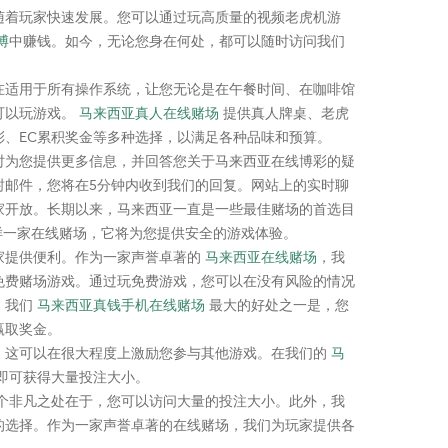
随着玩家快速发展。您可以通过玩高质量的视频老虎机游
博
中赚钱。如今，无论您身在何处，都可以随时访问我们
在适用于所有操作系统，让您无论是在午餐时间、在咖啡馆
可以玩游戏。
马来西亚真人在线赌场
提供真人牌桌、老虎
彩、EC累积奖金等多种选择，以满足各种品味和预算。
时为您提供更多信息，并回答您关于马来西亚在线博彩的疑
封邮件，您将在5分钟内收到我们的回复。网站上的实时聊
家开放。长期以来，马来西亚一直是一些最佳赌场的首选目
样一家在线赌场，它将为您提供安全的游戏体验。
家提供便利。作为一家声誉卓著的
马来西亚在线赌场
，我
免费赌场游戏。通过玩免费游戏，您可以在没有风险的情况
。我们
马来西亚真钱手机在线赌场
最大的好处之一是，您
赢取奖金。
，这可以在很大程度上激励您参与其他游戏。在我们的
马
即可获得大量投注大小。
个非凡之处在于，您可以访问大量的投注大小。此外，我
的选择。作为一家声誉卓著的在线赌场，我们为玩家提供各