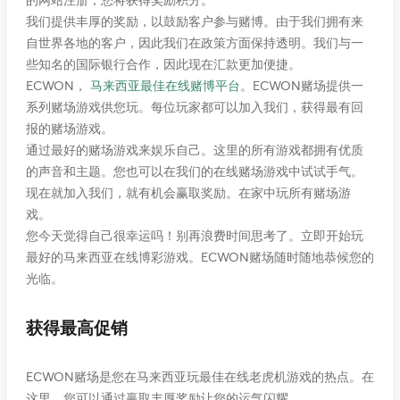
的网站注册，您将获得奖励积分。
我们提供丰厚的奖励，以鼓励客户参与赌博。由于我们拥有来
自世界各地的客户，因此我们在政策方面保持透明。我们与一
些知名的国际银行合作，因此现在汇款更加便捷。
ECWON，
马来西亚最佳在线赌博平台
。ECWON赌场提供一
系列赌场游戏供您玩。每位玩家都可以加入我们，获得最有回
报的赌场游戏。
通过最好的赌场游戏来娱乐自己。这里的所有游戏都拥有优质
的声音和主题。您也可以在我们的在线赌场游戏中试试手气。
现在就加入我们，就有机会赢取奖励。在家中玩所有赌场游
戏。
您今天觉得自己很幸运吗！别再浪费时间思考了。立即开始玩
最好的马来西亚在线博彩游戏。ECWON赌场随时随地恭候您的
光临。
获得最高促销
ECWON赌场是您在马来西亚玩最佳在线老虎机游戏的热点。在
这里，您可以通过赢取丰厚奖励让您的运气闪耀。