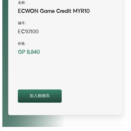
名称 :
ECWON Game Credit MYR10
编号 :
EC10100
价格 :
GP 8,840
加入购物车