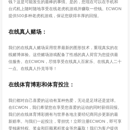
钱？这是可能发生的最棒的事情。是的，您现在可以在手机和
台式机上随时随地享受在线老虎机游戏并赚取一些钱。ECWON
提供500多种老虎机游戏，保证您获得丰厚的回报。
在线真人赌场：
我们的在线真人赌场采用世界最新的图形技术，重现真实的在
线赌博体验。这些赌场游戏配备了性感的真人荷官为您提供最
佳服务。在ECWON，尽情享受在线真人百家乐、在线真人二十
一点、在线真人扑克等等！
在线体育博彩和体育投注：
我们都对自己喜爱的运动有某种热爱，无论是足球还是篮球。
在ECWON，我们希望您在享受您喜爱的运动的同时获得回报。
我们的在线体育博彩拥有与世界各地主要经纪商同步更新的最
新赔率。与我们一起投注，零担忧！立即注册ECWON，即可享
受独家特权、奖金和巨额累积奖金等您赢取！我们为客户提供