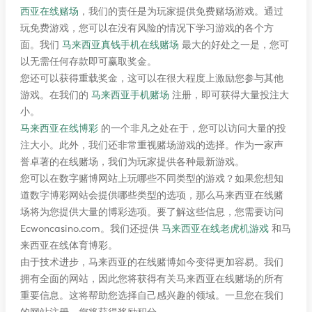
西亚在线赌场
，我们的责任是为玩家提供免费赌场游戏。通过
玩免费游戏，您可以在没有风险的情况下学习游戏的各个方
面。我们
马来西亚真钱手机在线赌场
最大的好处之一是，您可
以无需任何存款即可赢取奖金。
您还可以获得重载奖金，这可以在很大程度上激励您参与其他
游戏。在我们的
马来西亚手机赌场
注册，即可获得大量投注大
小。
马来西亚在线博彩
的一个非凡之处在于，您可以访问大量的投
注大小。此外，我们还非常重视赌场游戏的选择。作为一家声
誉卓著的在线赌场，我们为玩家提供各种最新游戏。
您可以在数字赌博网站上玩哪些不同类型的游戏？如果您想知
道数字博彩网站会提供哪些类型的选项，那么马来西亚在线赌
场将为您提供大量的博彩选项。要了解这些信息，您需要访问
Ecwoncasino.com。我们还提供
马来西亚在线老虎机游戏
和马
来西亚在线体育博彩。
由于技术进步，马来西亚的在线赌博如今变得更加容易。我们
拥有全面的网站，因此您将获得有关马来西亚在线赌场的所有
重要信息。这将帮助您选择自己感兴趣的领域。一旦您在我们