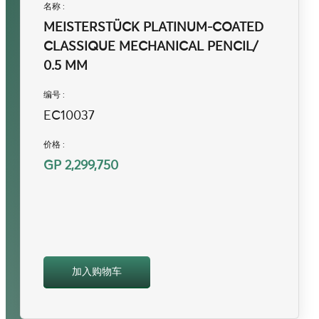
名称 :
MEISTERSTÜCK PLATINUM-COATED
CLASSIQUE MECHANICAL PENCIL/
0.5 MM
编号 :
EC10037
价格 :
GP 2,299,750
加入购物车