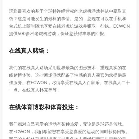
玩您最喜欢的基于全球特许经营权的老虎机游戏并从中赢取真
钱？这是可能发生的最棒的事情。是的，您现在可以在手机和
台式机上随时随地享受在线老虎机游戏并赚取一些钱。ECWON
提供500多种老虎机游戏，保证您获得丰厚的回报。
在线真人赌场：
我们的在线真人赌场采用世界最新的图形技术，重现真实的在
线赌博体验。这些赌场游戏配备了性感的真人荷官为您提供最
佳服务。在ECWON，尽情享受在线真人百家乐、在线真人二十
一点、在线真人扑克等等！
在线体育博彩和体育投注：
我们都对自己喜爱的运动有某种热爱，无论是足球还是篮球。
在ECWON，我们希望您在享受您喜爱的运动的同时获得回报。