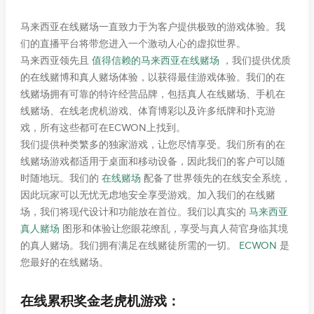
马来西亚在线赌场一直致力于为客户提供极致的游戏体验。我
们的直播平台将带您进入一个激动人心的虚拟世界。
马来西亚领先且
值得信赖的马来西亚在线赌场
，我们提供优质
的在线赌博和真人赌场体验，以获得最佳游戏体验。我们的在
线赌场拥有可靠的特许经营品牌，包括真人在线赌场、手机在
线赌场、在线老虎机游戏、体育博彩以及许多纸牌和扑克游
戏，所有这些都可在ECWON上找到。
我们提供种类繁多的独家游戏，让您尽情享受。我们所有的在
线赌场游戏都适用于桌面和移动设备，因此我们的客户可以随
时随地玩。我们的
在线赌场
配备了世界领先的在线安全系统，
因此玩家可以无忧无虑地安全享受游戏。加入我们的在线赌
场，我们将现代设计和功能放在首位。我们以真实的
马来西亚
真人赌场
图形和体验让您眼花缭乱，享受与真人荷官身临其境
的真人赌场。我们拥有满足在线赌徒所需的一切。
ECWON
是
您最好的在线赌场。
在线累积奖金老虎机游戏：