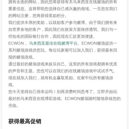
拥有全面的网站，因此您将获得有关马来西亚在线赌场的所有
重要信息。这将帮助您选择自己感兴趣的领域。一旦您在我们
的网站注册，您将获得奖励积分。
我们提供丰厚的奖励，以鼓励客户参与赌博。由于我们拥有来
自世界各地的客户，因此我们在政策方面保持透明。我们与一
些知名的国际银行合作，因此现在汇款更加便捷。
ECWON，
马来西亚最佳在线赌博平台
。ECWON赌场提供一
系列赌场游戏供您玩。每位玩家都可以加入我们，获得最有回
报的赌场游戏。
通过最好的赌场游戏来娱乐自己。这里的所有游戏都拥有优质
的声音和主题。您也可以在我们的在线赌场游戏中试试手气。
现在就加入我们，就有机会赢取奖励。在家中玩所有赌场游
戏。
您今天觉得自己很幸运吗！别再浪费时间思考了。立即开始玩
最好的马来西亚在线博彩游戏。ECWON赌场随时随地恭候您的
光临。
获得最高促销