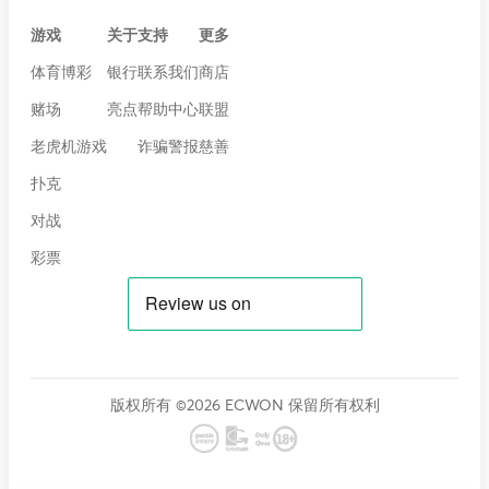
游戏
关于
支持
更多
体育博彩
银行
联系我们
商店
赌场
亮点
帮助中心
联盟
老虎机游戏
诈骗警报
慈善
扑克
对战
彩票
版权所有 ©2026 ECWON 保留所有权利