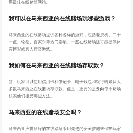
用最佳在线赌博网站。
我可以在马来西亚的在线赌场玩哪些游戏？
马来西亚的在线赌场提供各种各样的游戏，包括老虎机、二十
一点、轮盘、百家乐等热门选项。一些在线赌场还可能提供体
育博彩或真人荷官游戏。
我如何在马来西亚的在线赌场存取款？
答：玩家可以使用信用卡和借记卡、电子钱包和银行转账从大
多数马来西亚在线赌场存取款。但是，重要的是要向每个赌场
核实他们接受哪些方法。
马来西亚的在线赌场安全吗？
马来西亚声誉良好的在线赌场采用先进的安全措施来保护玩家